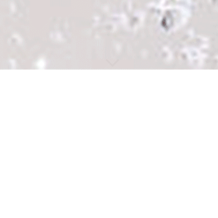
Unser Angebot
(1)
Fußpflege Basic (max. 40 Minuten)
:
Entspannendes Fußbad
Hornhaut, Schwielen und Hühneraugen entfernen
Nägel kürzen und glätten
Abschließende Hautpflege
Nägel lackieren, eine Farbe ohne Muster (nur wenn